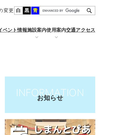
の変更
白
黒
青
G
o
o
イベント情報
施設案内
使用案内
交通アクセス
g
l
e
カ
ール
金
りぐるホール
施設の空き状況
ス
タ
ム
検
索
お知らせ