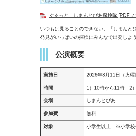
ぐるっと！しまんとぴあ探検隊 [PDFファ
いつもは見ることのできない、『しまんと
発見がいっぱいの探検にみんなで出発しよ
公演概要
実施日
2026年8月11日（火
時間
1）10時から11時 2
会場
しまんとぴあ
参加費
無料
対象
小学生以上 ※小学校