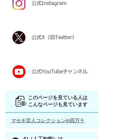
このページを見ている人は
こんなページも見ています
マセキ芸人コレクションin四万十
AI（人工知能）は