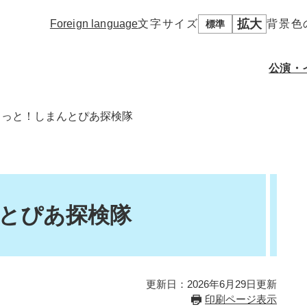
拡大
Foreign language
文字サイズ
背景色
標準
公演・
るっと！しまんとぴあ探検隊
施設概要
使用申込について
フロアマップ
使用にあたってのお願
しまんとホ
施設使用料
い
その他諸室・貸スペー
ス
資料ダウンロード
とぴあ探検隊
更新日：2026年6月29日更新
印刷ページ表示