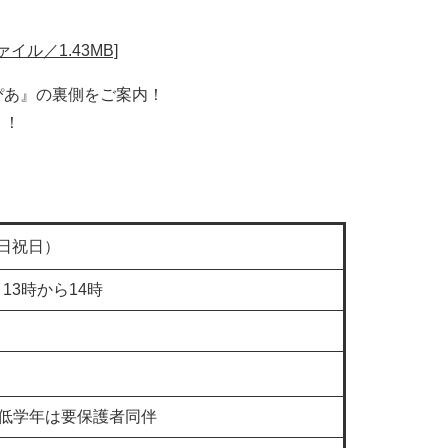
イル／1.43MB]
ぴあ』の裏側をご案内！
う！
曜日祝日）
）13時から14時
低学年は要保護者同伴