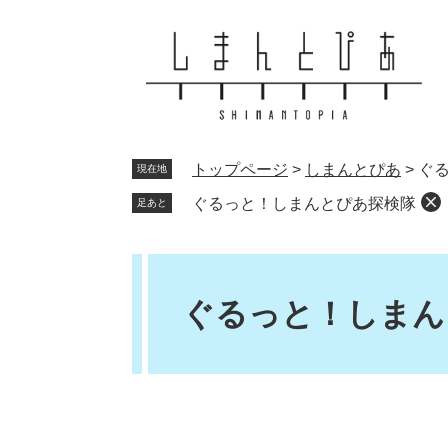
ペ
メ
ー
ニ
ジ
ュ
の
ー
先
を
頭
飛
で
ば
トップページ
>
しまんとぴあ
>
ぐ
現在地
す
し
。
て
ぐるっと！しまんとぴあ探検隊
足あと
本
文
本
へ
文
ぐるっと！しまん