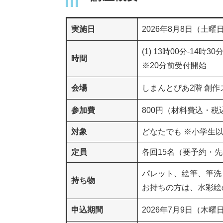
実施日
2026年8月8日（土曜
(1) 13時00分-14時30分
時間
※20分前受付開始
会場
しまんとぴあ2階 創作
参加費
800円（材料費込・
対象
どなたでも ※小学生
定員​
各回15名（要予約・
パレット、絵筆、筆洗
持ち物
お持ちの方は、水彩絵
申込期間
2026年7月9日（木曜