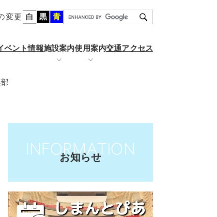
の変更
白
黒
青
G
o
o
イベント情報
施設案内
使用案内
交通アクセス
g
l
e
楽部
カ
ール
金
りぐるホール
施設の空き状況
ス
タ
ム
検
索
お知らせ