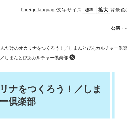
拡大
Foreign language
文字サイズ
背景色
標準
公演・
ぶんだけのオカリナをつくろう！／しまんとぴあカルチャー倶
／しまんとぴあカルチャー倶楽部
施設概要
使用申込について
フロアマップ
使用にあたってのお願
しまんとホ
施設使用料
い
その他諸室・貸スペー
ス
資料ダウンロード
リナをつくろう！／しま
ー倶楽部