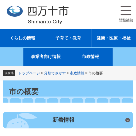
ペ
メ
ー
ニ
ジ
ュ
の
ー
先
を
頭
飛
くらしの情報
子育て・教育
健康・医療・福祉
で
ば
す
し
。
て
事業者向け情報
市政情報
本
文
へ
トップページ
>
分類でさがす
>
市政情報
>
市の概要
現在地
本
文
市の概要
新着情報