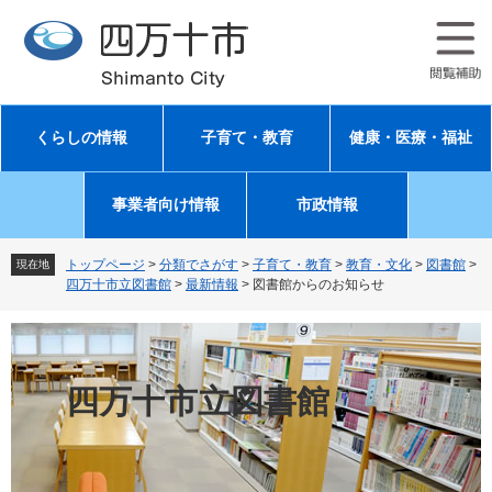
ペ
メ
ー
ニ
ジ
ュ
の
ー
先
を
頭
飛
くらしの情報
子育て・教育
健康・医療・福祉
で
ば
す
し
。
て
事業者向け情報
市政情報
本
文
へ
トップページ
>
分類でさがす
>
子育て・教育
>
教育・文化
>
図書館
>
現在地
四万十市立図書館
>
最新情報
>
図書館からのお知らせ
四万十市立図書館