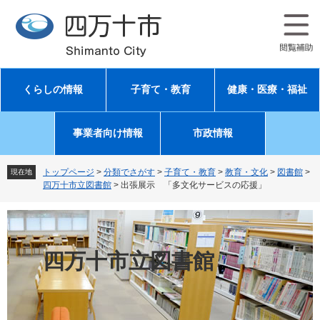
ペ
メ
ー
ニ
ジ
ュ
の
ー
先
を
頭
飛
くらしの情報
子育て・教育
健康・医療・福祉
で
ば
す
し
。
て
事業者向け情報
市政情報
本
文
へ
トップページ
>
分類でさがす
>
子育て・教育
>
教育・文化
>
図書館
>
現在地
四万十市立図書館
>
出張展示 「多文化サービスの応援」
四万十市立図書館