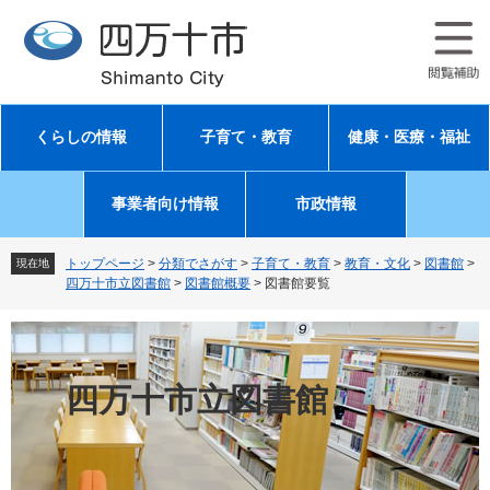
ペ
メ
ー
ニ
ジ
ュ
の
ー
先
を
頭
飛
くらしの情報
子育て・教育
健康・医療・福祉
で
ば
す
し
。
て
事業者向け情報
市政情報
本
文
へ
トップページ
>
分類でさがす
>
子育て・教育
>
教育・文化
>
図書館
>
現在地
四万十市立図書館
>
図書館概要
>
図書館要覧
四万十市立図書館