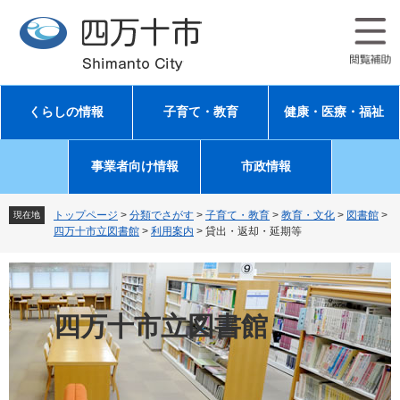
ペ
メ
ー
ニ
ジ
ュ
の
ー
先
を
頭
飛
くらしの情報
子育て・教育
健康・医療・福祉
で
ば
す
し
。
て
事業者向け情報
市政情報
本
文
へ
トップページ
>
分類でさがす
>
子育て・教育
>
教育・文化
>
図書館
>
現在地
四万十市立図書館
>
利用案内
>
貸出・返却・延期等
四万十市立図書館