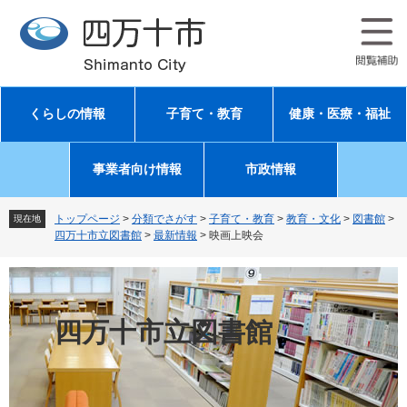
ペ
メ
ー
ニ
ジ
ュ
の
ー
先
を
頭
飛
くらしの情報
子育て・教育
健康・医療・福祉
で
ば
す
し
。
て
事業者向け情報
市政情報
本
文
へ
トップページ
>
分類でさがす
>
子育て・教育
>
教育・文化
>
図書館
>
現在地
四万十市立図書館
>
最新情報
>
映画上映会
四万十市立図書館