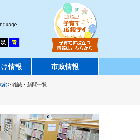
anguage
黒
青
向け情報
市政情報
検索
>
雑誌・新聞一覧