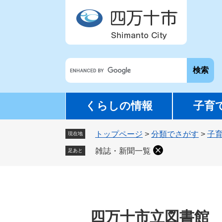
ペ
メ
ー
ニ
ジ
ュ
の
ー
先
を
G
頭
飛
o
で
ば
o
す
し
g
。
て
くらしの情報
子育
l
本
e
文
トップページ
>
分類でさがす
>
子
カ
現在地
へ
ス
雑誌・新聞一覧
足あと
タ
ム
検
索
四万十市立図書館