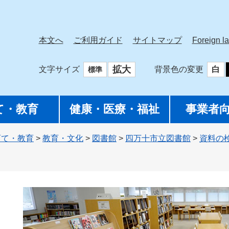
本文へ
ご利用ガイド
サイトマップ
Foreign l
拡大
文字サイズ
背景色の変更
白
標準
て・教育
健康・医療・福祉
事業者
育て・教育
>
教育・文化
>
図書館
>
四万十市立図書館
>
資料の