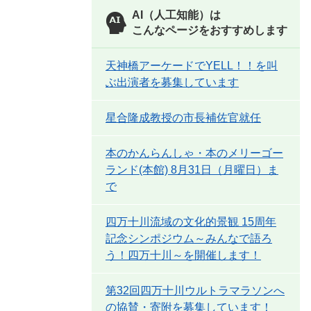
AI（人工知能）は
こんなページをおすすめします
天神橋アーケードでYELL！！を叫
ぶ出演者を募集しています
星合隆成教授の市長補佐官就任
本のかんらんしゃ・本のメリーゴー
ランド(本館) 8月31日（月曜日）ま
で
四万十川流域の文化的景観 15周年
記念シンポジウム～みんなで語ろ
う！四万十川～を開催します！
第32回四万十川ウルトラマラソンへ
の協賛・寄附を募集しています！