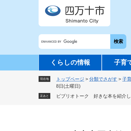
ペ
メ
ー
ニ
ジ
ュ
の
ー
先
を
G
頭
飛
o
で
ば
o
す
し
g
。
て
くらしの情報
子育
l
本
e
文
トップページ
>
分類でさがす
>
子
カ
現在地
へ
8日(土曜日)
ス
タ
ビブリオトーク 好きな本を紹介しよう
足あと
ム
検
索