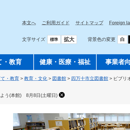
本文へ
ご利用ガイド
サイトマップ
Foreign l
拡大
文字サイズ
背景色の変更
白
標準
て・教育
健康・医療・福祉
事業者
育て・教育
>
教育・文化
>
図書館
>
四万十市立図書館
>
ビブリ
(本館) 8月8日(土曜日)