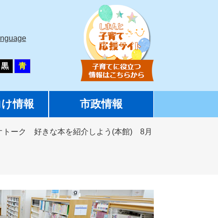
anguage
黒
青
向け情報
市政情報
オトーク 好きな本を紹介しよう(本館) 8月