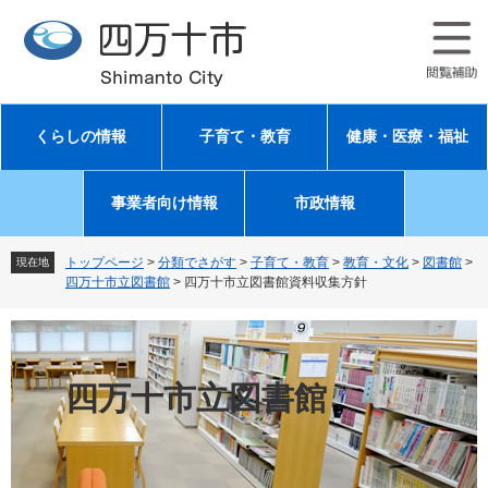
ペ
メ
ー
ニ
ジ
ュ
の
ー
先
を
頭
飛
くらしの情報
子育て・教育
健康・医療・福祉
で
ば
す
し
。
て
事業者向け情報
市政情報
本
文
へ
トップページ
>
分類でさがす
>
子育て・教育
>
教育・文化
>
図書館
>
現在地
四万十市立図書館
>
四万十市立図書館資料収集方針
四万十市立図書館