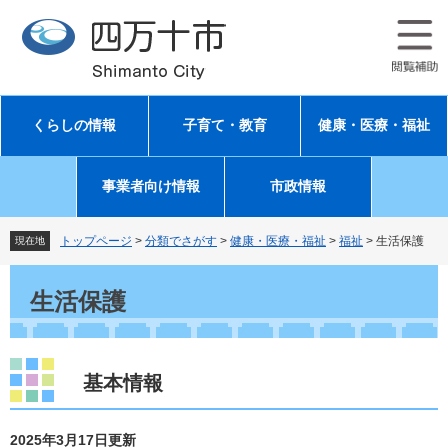
ペ
メ
ー
ニ
ジ
ュ
の
ー
先
を
頭
飛
くらしの情報
子育て・教育
健康・医療・福祉
で
ば
す
し
。
て
事業者向け情報
市政情報
本
文
へ
トップページ
>
分類でさがす
>
健康・医療・福祉
>
福祉
>
生活保護
現在地
本
文
生活保護
基本情報
2025年3月17日更新