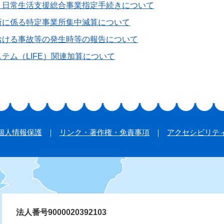
・日常生活支援総合事業指定手続きについて
所に係る特定事業所集中減算について
おける事故等の発生時等の報告について
テム（LIFE）関連加算について
個人情報保護
リンク・著作権・免責事項
アクセシビリテ
法人番号9000020392103