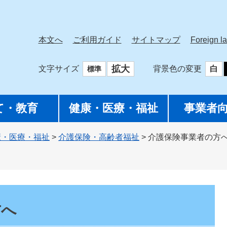
本文へ
ご利用ガイド
サイトマップ
Foreign l
拡大
文字サイズ
背景色の変更
白
標準
て・教育
健康・医療・福祉
事業者
康・医療・福祉
>
介護保険・高齢者福祉
>
介護保険事業者の方
方へ