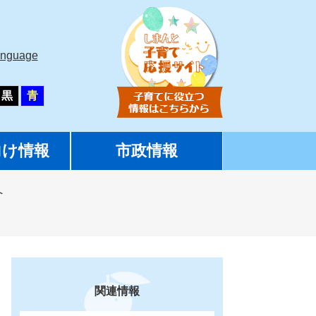
anguage
黒
青
向け情報
市政情報
へ
関連情報