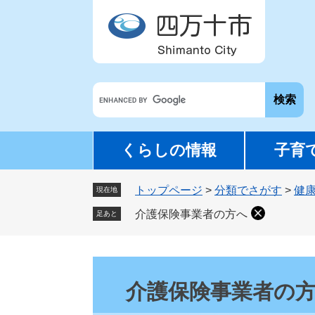
ペ
メ
ー
ニ
ジ
ュ
の
ー
先
を
G
頭
飛
o
で
ば
o
す
し
g
。
て
くらしの情報
子育
l
本
e
文
トップページ
>
分類でさがす
>
健
カ
現在地
へ
ス
介護保険事業者の方へ
足あと
タ
ム
検
本
索
文
介護保険事業者の