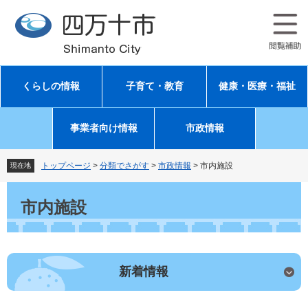
ペ
メ
ー
ニ
ジ
ュ
の
ー
先
を
頭
飛
くらしの情報
子育て・教育
健康・医療・福祉
で
ば
す
し
。
て
事業者向け情報
市政情報
本
文
へ
トップページ
>
分類でさがす
>
市政情報
>
市内施設
現在地
本
文
市内施設
新着情報