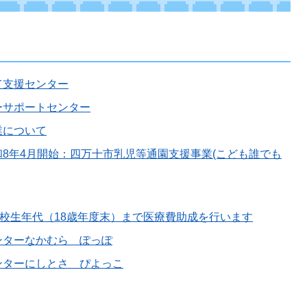
て支援センター
ーサポートセンター
業について
8年4月開始：四万十市乳児等通園支援事業(こども誰でも
高校生年代（18歳年度末）まで医療費助成を行います
ンターなかむら ぽっぽ
ンターにしとさ ぴよっこ