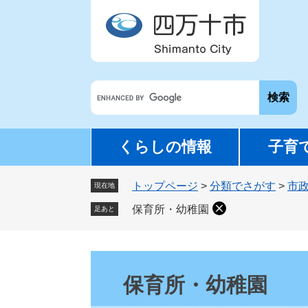
ペ
メ
ー
ニ
ジ
ュ
の
ー
先
を
G
頭
飛
o
で
ば
o
す
し
g
。
て
くらしの情報
子育
l
本
e
文
トップページ
>
分類でさがす
>
市
カ
現在地
へ
ス
保育所・幼稚園
足あと
タ
ム
検
本
索
文
保育所・幼稚園