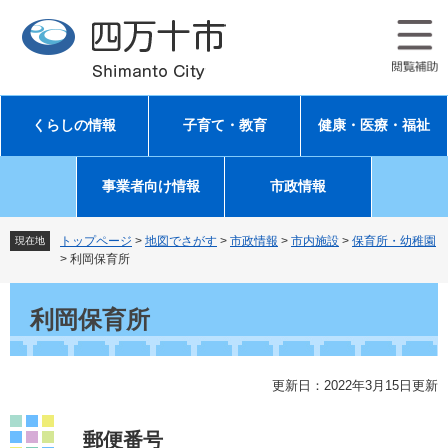
ペ
メ
ー
ニ
ジ
ュ
の
ー
先
を
頭
飛
くらしの情報
子育て・教育
健康・医療・福祉
で
ば
す
し
。
て
事業者向け情報
市政情報
本
文
へ
トップページ
>
地図でさがす
>
市政情報
>
市内施設
>
保育所・幼稚園
現在地
>
利岡保育所
本
文
利岡保育所
更新日：2022年3月15日更新
郵便番号