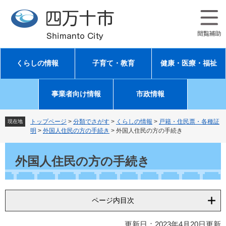
ペ
メ
ー
ニ
ジ
ュ
の
ー
先
を
頭
飛
くらしの情報
子育て・教育
健康・医療・福祉
で
ば
す
し
。
て
事業者向け情報
市政情報
本
文
へ
トップページ
>
分類でさがす
>
くらしの情報
>
戸籍・住民票・各種証
現在地
明
>
外国人住民の方の手続き
>
外国人住民の方の手続き
本
文
外国人住民の方の手続き
ページ内目次
更新日：2023年4月20日更新