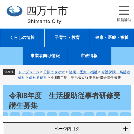
ペ
メ
ー
ニ
ジ
ュ
の
ー
先
を
頭
飛
くらしの情報
子育て・教育
健康・医療・福祉
で
ば
す
し
。
て
事業者向け情報
市政情報
本
文
へ
トップページ
>
分類でさがす
>
健康・医療・福祉
>
介護保険・高齢者
現在地
福祉
>
高齢者福祉
>
令和8年度 生活援助従事者研修受講生募集
本
文
令和8年度 生活援助従事者研修受
講生募集
ページ内目次