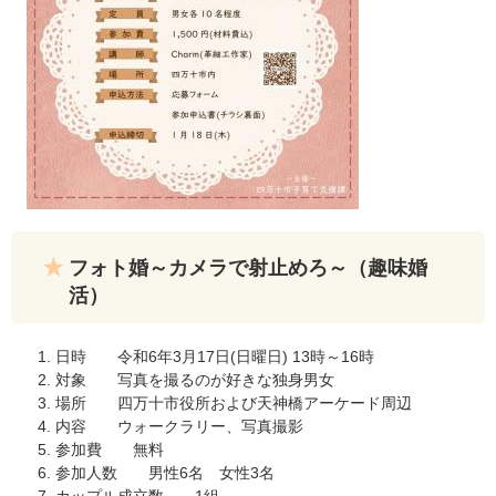
フォト婚～カメラで射止めろ～（趣味婚
活）
日時 令和6年3月17日(日曜日) 13時～16時
対象 写真を撮るのが好きな独身男女
場所 四万十市役所および天神橋アーケード周辺
内容 ウォークラリー、写真撮影
参加費 無料
参加人数 男性6名 女性3名
カップル成立数 1組