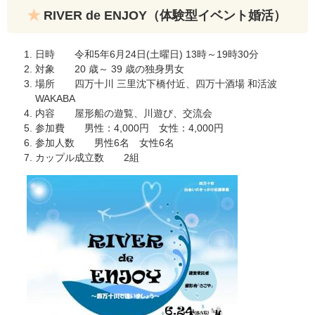
RIVER de ENJOY（体験型イベント婚活）
日時 令和5年6月24日(土曜日) 13時～19時30分
対象 20 歳～ 39 歳の独身男女
場所 四万十川 三里沈下橋付近、四万十酒場 和活波
WAKABA
内容 屋形船の遊覧、川遊び、交流会
参加費 男性：4,000円 女性：4,000円
参加人数 男性6名 女性6名
カップル成立数 2組