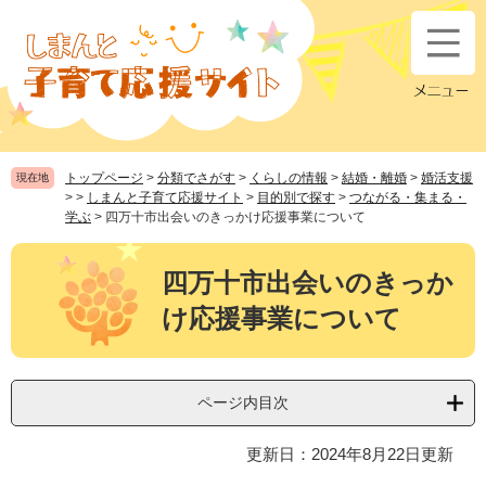
ペ
メ
ー
ニ
ジ
ュ
の
ー
先
を
頭
飛
で
ば
す
し
トップページ
>
分類でさがす
>
くらしの情報
>
結婚・離婚
>
婚活支援
現在地
。
て
>
>
しまんと子育て応援サイト
>
目的別で探す
>
つながる・集まる・
本
学ぶ
>
四万十市出会いのきっかけ応援事業について
文
本
へ
文
四万十市出会いのきっか
け応援事業について
ページ内目次
更新日：2024年8月22日更新