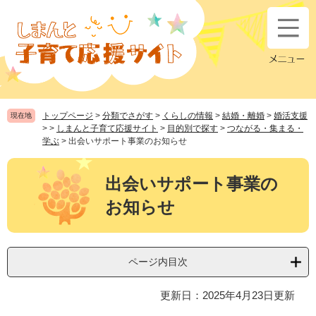
ペ
メ
ー
ニ
ジ
ュ
の
ー
先
を
頭
飛
で
ば
す
し
トップページ
>
分類でさがす
>
くらしの情報
>
結婚・離婚
>
婚活支援
現在地
。
て
>
>
しまんと子育て応援サイト
>
目的別で探す
>
つながる・集まる・
本
学ぶ
>
出会いサポート事業のお知らせ
文
本
へ
文
出会いサポート事業の
お知らせ
ページ内目次
更新日：2025年4月23日更新