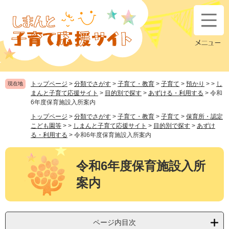
ペ
メ
ー
ニ
ジ
ュ
の
ー
先
を
頭
飛
で
ば
す
し
トップページ
>
分類でさがす
>
子育て・教育
>
子育て
>
預かり
>
>
し
現在地
。
て
まんと子育て応援サイト
>
目的別で探す
>
あずける・利用する
>
令和
本
6年度保育施設入所案内
文
トップページ
>
分類でさがす
>
子育て・教育
>
子育て
>
保育所・認定
へ
こども園等
>
>
しまんと子育て応援サイト
>
目的別で探す
>
あずけ
る・利用する
>
令和6年度保育施設入所案内
本
文
令和6年度保育施設入所
案内
ページ内目次