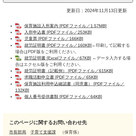
更新日：2024年11月13日更新
保育施設入所案内 [PDFファイル／1.57MB]
入所申込書 [PDFファイル／253KB]
児童票 [PDFファイル／166KB]
就労証明書 [PDFファイル／160KB]
←印刷して記載する
場合はPDF版をご利用ください。
就労証明書 [Excelファイル／67KB]
←データ入力する場
合はエクセル版をご利用ください。
就労証明書（記載例） [PDFファイル／615KB]
求職活動申立書 [PDFファイル／65KB]
保育施設利用申込確認書（同意書） [PDFファイル／
132KB]
個人番号提供書類 [PDFファイル／64KB]
このページに関するお問い合わせ先
市長部局
子育て支援課
保育係