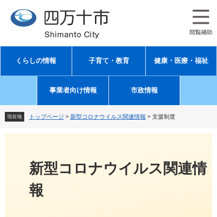
ペ
メ
ー
ニ
ジ
ュ
の
ー
先
を
頭
飛
くらしの情報
子育て・教育
健康・医療・福祉
で
ば
す
し
。
て
事業者向け情報
市政情報
本
文
へ
トップページ
>
新型コロナウイルス関連情報
>
支援制度
現在地
新型コロナウイルス関連情
報