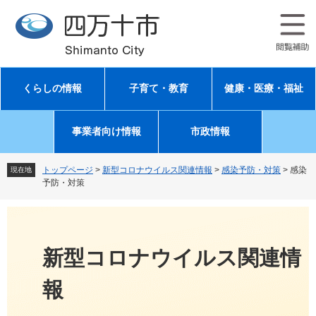
ペ
メ
ー
ニ
ジ
ュ
の
ー
先
を
頭
飛
くらしの情報
子育て・教育
健康・医療・福祉
で
ば
す
し
。
て
事業者向け情報
市政情報
本
文
へ
トップページ
>
新型コロナウイルス関連情報
>
感染予防・対策
>
感染
現在地
予防・対策
新型コロナウイルス関連情
報