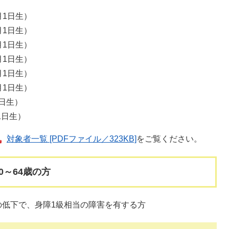
月1日生）
月1日生）
月1日生）
月1日生）
月1日生）
月1日生）
日生）
1日生）
対象者一覧 [PDFファイル／323KB]
をご覧ください。
0～64歳の方
低下で、身障1級相当の障害を有する方