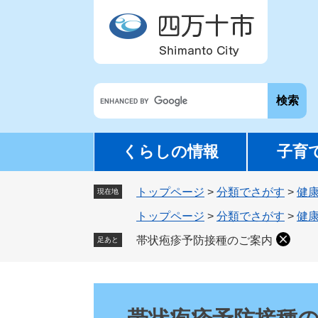
ペ
メ
ー
ニ
ジ
ュ
の
ー
先
を
G
頭
飛
o
で
ば
o
す
し
g
。
て
くらしの情報
子育
l
本
e
文
トップページ
>
分類でさがす
>
健
カ
現在地
へ
ス
トップページ
>
分類でさがす
>
健
タ
帯状疱疹予防接種のご案内
足あと
ム
検
索
本
文