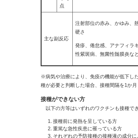
点
注射部位の赤み、かゆみ、
硬さ
主な副反応
発疹、倦怠感、アナフィラ
性紫斑病、無菌性髄膜炎な
※病気や治療により、免疫の機能が低下し
種が必要と判断した場合、接種間隔を1か月
接種ができない方
以下の方等はいずれのワクチンも接種で
接種前に発熱を呈している方
重篤な急性疾患に罹っている方
それぞれの予防接種の接種液の成分に