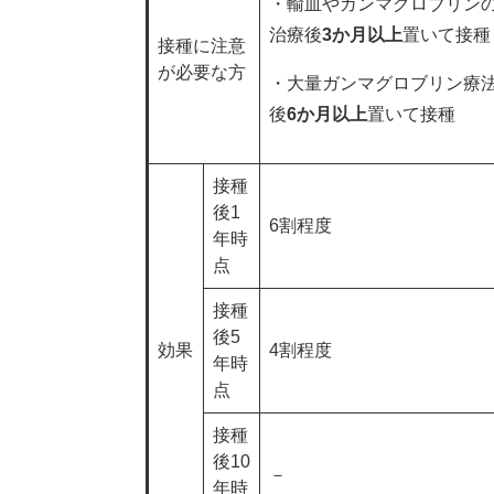
・輸血やガンマグロブリン
治療後
3か月以上
置いて接種
接種に注意
が必要な方
・大量ガンマグロブリン療
後
6か月以上
置いて接種
接種
後1
6割程度
年時
点
接種
後5
効果
4割程度
年時
点
接種
後10
－
年時