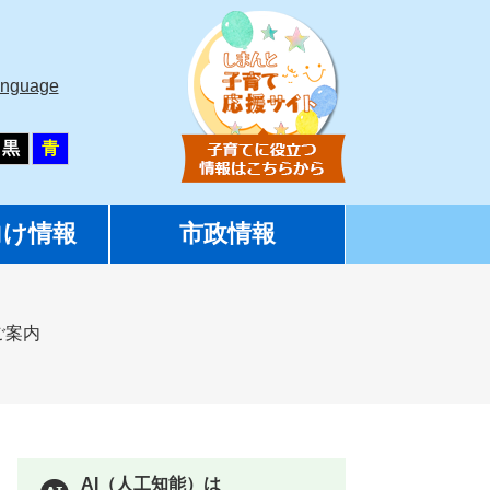
anguage
黒
青
向け情報
市政情報
ご案内
AI（人工知能）は