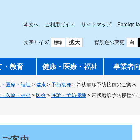
本文へ
ご利用ガイド
サイトマップ
Foreign l
拡大
文字サイズ
背景色の変更
白
標準
て・教育
健康・医療・福祉
事業者
康・医療・福祉
>
健康
>
予防接種
>
帯状疱疹予防接種のご案内
康・医療・福祉
>
医療
>
検診・予防接種
>
帯状疱疹予防接種の