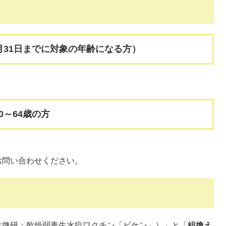
月31日までに対象の年齢になる方）
0～64歳の方
お問い合わせください。
大微研：乾燥弱毒生水痘ワクチン「ビケン」）​」と「
組換え