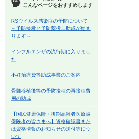
こんなページをおすすめします
RSウイルス感染症の予防について
～予防接種と予防薬投与助成が始ま
ります～
インフルエンザの流行期に入りまし
た
不妊治療費等助成事業のご案内
骨髄移植後等の予防接種の再接種費
用の助成
【国民健康保険・後期高齢者医療被
保険者の皆さまへ】資格確認書また
は資格情報のお知らせの送付等につ
いて