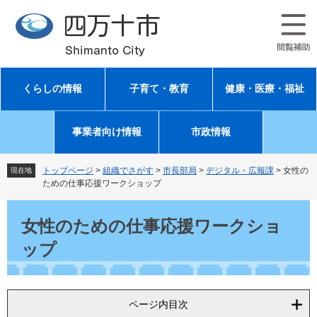
ペ
メ
ー
ニ
ジ
ュ
の
ー
先
を
頭
飛
くらしの情報
子育て・教育
健康・医療・福祉
で
ば
す
し
。
て
事業者向け情報
市政情報
本
文
へ
トップページ
>
組織でさがす
>
市長部局
>
デジタル・広報課
>
女性の
現在地
ための仕事応援ワークショップ
本
文
女性のための仕事応援ワークショ
ップ
ページ内目次