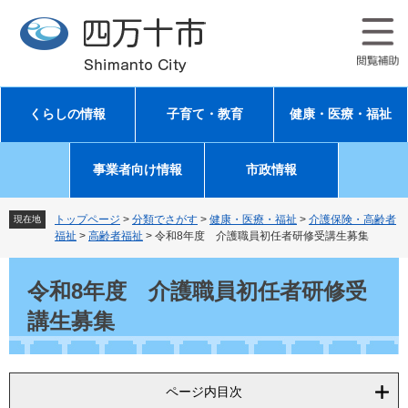
ペ
メ
ー
ニ
ジ
ュ
の
ー
先
を
頭
飛
くらしの情報
子育て・教育
健康・医療・福祉
で
ば
す
し
。
て
事業者向け情報
市政情報
本
文
へ
トップページ
>
分類でさがす
>
健康・医療・福祉
>
介護保険・高齢者
現在地
福祉
>
高齢者福祉
>
令和8年度 介護職員初任者研修受講生募集
本
文
令和8年度 介護職員初任者研修受
講生募集
ページ内目次