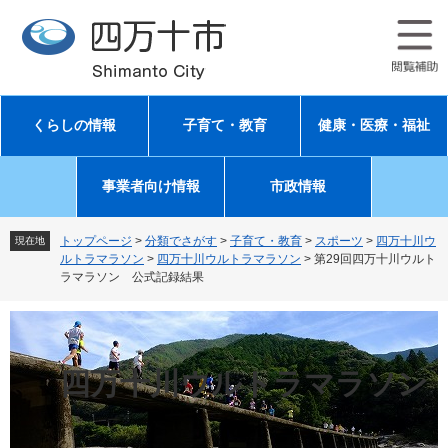
ペ
メ
ー
ニ
ジ
ュ
の
ー
先
を
頭
飛
くらしの情報
子育て・教育
健康・医療・福祉
で
ば
す
し
。
て
事業者向け情報
市政情報
本
文
へ
トップページ
>
分類でさがす
>
子育て・教育
>
スポーツ
>
四万十川ウ
現在地
ルトラマラソン
>
四万十川ウルトラマラソン
>
第29回四万十川ウルト
ラマラソン 公式記録結果
四万十川ウルトラマラソン