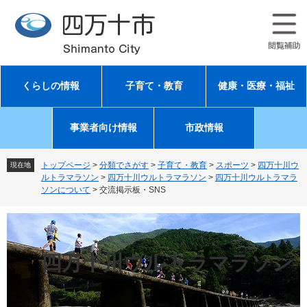
ペ
メ
ー
ニ
ジ
ュ
の
ー
先
を
頭
飛
くらしの情報
子育て・教育
健康・医療・福祉
で
ば
す
し
。
て
事業者向け情報
市政情報
本
文
へ
トップページ
>
分類でさがす
>
子育て・教育
>
スポーツ
>
四万十川ウ
現在地
ルトラマラソン
>
四万十川ウルトラマラソン
>
四万十川ウルトラマラ
ソンについて
>
交流掲示板・SNS
四万十川ウルトラマラソン