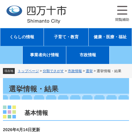
ペ
メ
ー
ニ
ジ
ュ
の
ー
先
を
頭
飛
くらしの情報
子育て・教育
健康・医療・福祉
で
ば
す
し
。
て
事業者向け情報
市政情報
本
文
へ
トップページ
>
分類でさがす
>
市政情報
>
選挙
>
選挙情報・結果
現在地
本
文
選挙情報・結果
基本情報
2026年4月14日更新