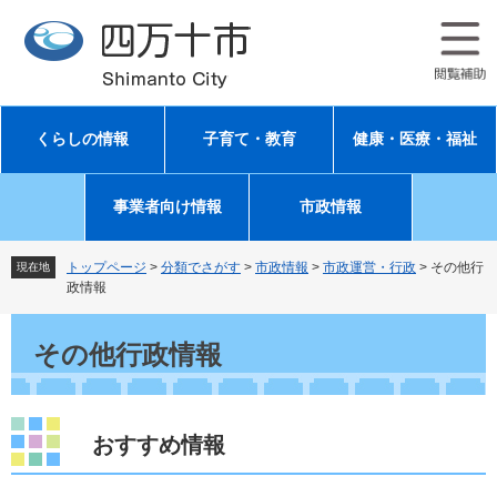
ペ
メ
ー
ニ
ジ
ュ
の
ー
先
を
頭
飛
くらしの情報
子育て・教育
健康・医療・福祉
で
ば
す
し
。
て
事業者向け情報
市政情報
本
文
へ
トップページ
>
分類でさがす
>
市政情報
>
市政運営・行政
>
その他行
現在地
政情報
本
文
その他行政情報
おすすめ情報