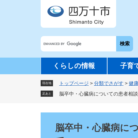
ペ
メ
ー
ニ
ジ
ュ
の
ー
先
を
G
頭
飛
o
で
ば
o
す
し
g
。
て
くらしの情報
子育
l
本
e
文
トップページ
>
分類でさがす
>
健
カ
現在地
へ
ス
脳卒中・心臓病についての患者相談
足あと
タ
ム
検
本
索
文
脳卒中・心臓病に