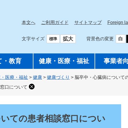
本文へ
ご利用ガイド
サイトマップ
Foreign l
拡大
文字サイズ
背景色の変更
白
標準
て・教育
健康・医療・福祉
事業者
康・医療・福祉
>
健康
>
健康づくり
>
脳卒中・心臓病について
窓口について
ついての患者相談窓口につい