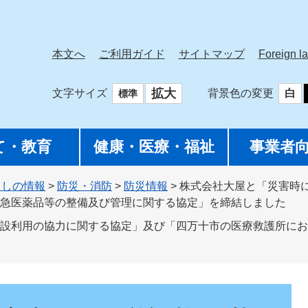
本文へ
ご利用ガイド
サイトマップ
Foreign l
拡大
文字サイズ
背景色の変更
白
標準
て・教育
健康・医療・福祉
事業者
らしの情報
>
防災・消防
>
防災情報
>
株式会社大屋と「災害時
急医薬品等の整備及び管理に関する協定」を締結しました
設利用の協力に関する協定」及び「四万十市の医療救護所にお