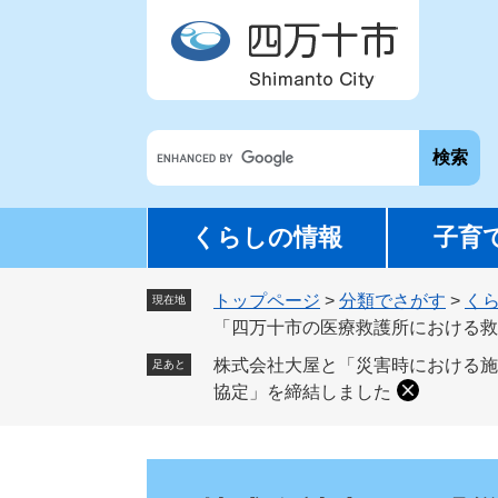
ペ
メ
ー
ニ
ジ
ュ
の
ー
先
を
G
頭
飛
o
で
ば
o
す
し
g
。
て
くらしの情報
子育
l
本
e
文
トップページ
>
分類でさがす
>
く
カ
現在地
へ
「四万十市の医療救護所における救
ス
タ
株式会社大屋と「災害時における施
足あと
ム
協定」を締結しました
検
索
本