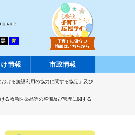
anguage
黒
青
向け情報
市政情報
における施設利用の協力に関する協定」及び
ける救急医薬品等の整備及び管理に関する