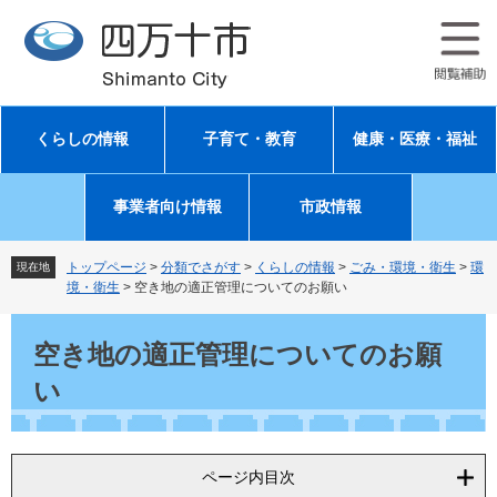
ペ
メ
ー
ニ
ジ
ュ
の
ー
先
を
頭
飛
くらしの情報
子育て・教育
健康・医療・福祉
で
ば
す
し
。
て
事業者向け情報
市政情報
本
文
へ
トップページ
>
分類でさがす
>
くらしの情報
>
ごみ・環境・衛生
>
環
現在地
境・衛生
>
空き地の適正管理についてのお願い
本
文
空き地の適正管理についてのお願
い
ページ内目次