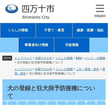
ペ
メ
ー
ニ
ジ
ュ
の
ー
先
を
頭
飛
くらしの情報
子育て・教育
健康・医療・福祉
で
ば
す
し
。
て
事業者向け情報
市政情報
本
文
へ
トップページ
>
分類でさがす
>
くらしの情報
>
動物
>
ペット・小動物
現在地
>
犬の登録と狂犬病予防接種について
トップページ
>
分類でさがす
>
くらしの情報
>
ごみ・環境・衛生
>
環
境・衛生
>
犬の登録と狂犬病予防接種について
本
文
犬の登録と狂犬病予防接種につい
て