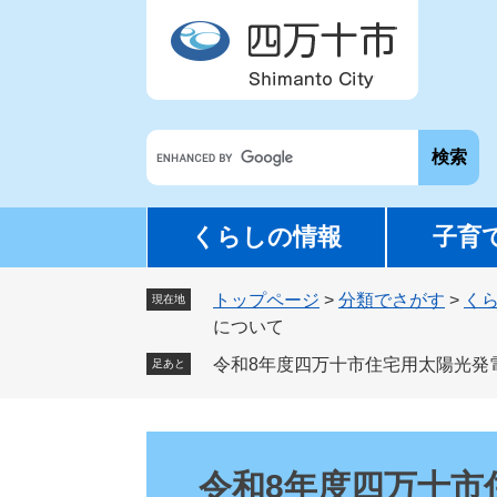
ペ
メ
ー
ニ
ジ
ュ
の
ー
先
を
G
頭
飛
o
で
ば
o
す
し
g
。
て
くらしの情報
子育
l
本
e
文
トップページ
>
分類でさがす
>
く
カ
現在地
へ
について
ス
タ
令和8年度四万十市住宅用太陽光発
足あと
ム
検
索
本
文
令和8年度四万十市