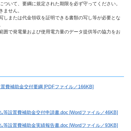
について、要綱に規定された期限を必ず守ってください。
きません。
写しまたは代金領収を証明できる書類の写し等が必要とな
。
範囲で発電量および使用電力量のデータ提供等の協力をお
補助金交付要綱 [PDFファイル／166KB]
置費補助金交付申請書.doc [Wordファイル／46KB]
置費補助金実績報告書.doc [Wordファイル／93KB]