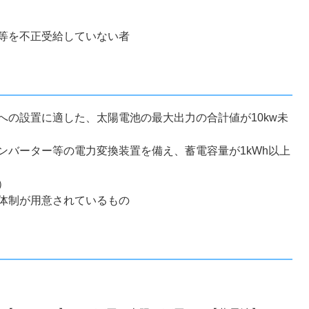
等を不正受給していない者
への設置に適した、太陽電池の最大出力の合計値が10kw未
ンバーター等の電力変換装置を備え、蓄電容量が1kWh以上
）
体制が用意されているもの