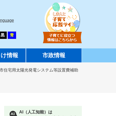
anguage
黒
青
向け情報
市政情報
十市住宅用太陽光発電システム等設置費補助
AI（人工知能）は