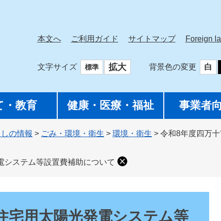
本文へ
ご利用ガイド
サイトマップ
Foreign l
拡大
文字サイズ
背景色の変更
白
標準
て・教育
健康・医療・福祉
事業者
らしの情報
>
ごみ・環境・衛生
>
環境・衛生
>
令和8年度四万
電システム等設置費補助について
住宅用太陽光発電システム等