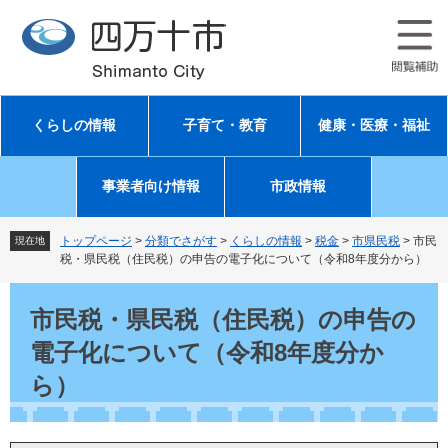
ペ
メ
ー
ニ
ジ
ュ
の
ー
先
を
頭
飛
くらしの情報
子育て・教育
健康・医療・福祉
で
ば
す
し
。
て
事業者向け情報
市政情報
本
文
へ
トップページ
>
分類でさがす
>
くらしの情報
>
税金
>
市県民税
>
市民
現在地
税・県民税（住民税）の申告の電子化について（令和8年度分から）
本
文
市民税・県民税（住民税）の申告の
電子化について（令和8年度分か
ら）