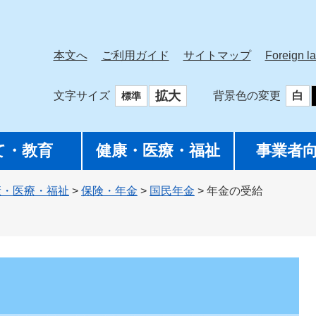
本文へ
ご利用ガイド
サイトマップ
Foreign l
拡大
文字サイズ
背景色の変更
白
標準
て・教育
健康・医療・福祉
事業者
康・医療・福祉
>
保険・年金
>
国民年金
>
年金の受給