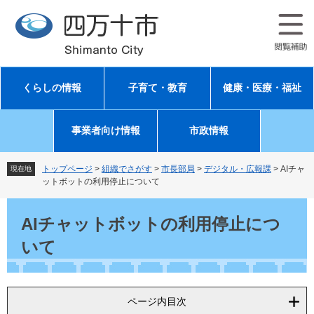
ペ
メ
ー
ニ
ジ
ュ
の
ー
先
を
頭
飛
くらしの情報
子育て・教育
健康・医療・福祉
で
ば
す
し
。
て
事業者向け情報
市政情報
本
文
へ
トップページ
>
組織でさがす
>
市長部局
>
デジタル・広報課
>
AIチャ
現在地
ットボットの利用停止について
本
文
AIチャットボットの利用停止につ
いて
ページ内目次