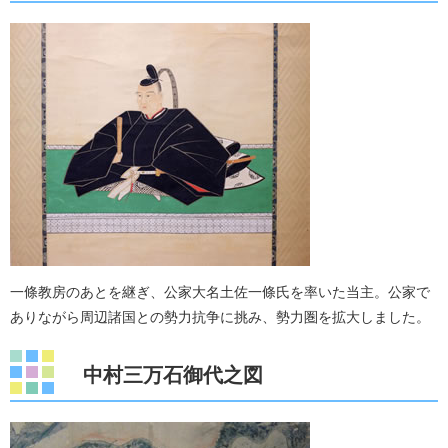
一條教房のあとを継ぎ、公家大名土佐一條氏を率いた当主。公家で
ありながら周辺諸国との勢力抗争に挑み、勢力圏を拡大しました。
中村三万石御代之図