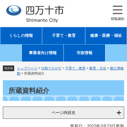
ペ
メ
ー
ニ
ジ
ュ
の
ー
先
を
頭
飛
くらしの情報
子育て・教育
健康・医療・福祉
で
ば
す
し
。
て
事業者向け情報
市政情報
本
文
へ
トップページ
>
分類でさがす
>
子育て・教育
>
教育・文化
>
郷土博物
現在地
館
>
所蔵資料紹介
本
文
所蔵資料紹介
ページ内目次
更新日：2022年3月23日更新