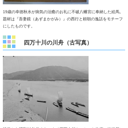
19歳の幸徳秋水が病気の治癒のお礼に不破八幡宮に奉納した絵馬。
題材は『吾妻鏡（あずまかがみ）』の西行と頼朝の逸話をモチーフ
にしたものです。
四万十川の川舟（古写真）