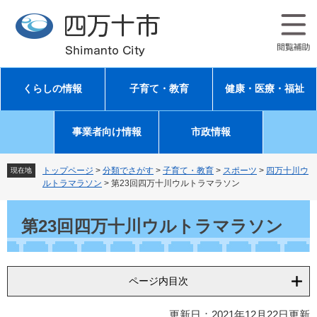
ペ
メ
ー
ニ
ジ
ュ
の
ー
先
を
頭
飛
くらしの情報
子育て・教育
健康・医療・福祉
で
ば
す
し
。
て
事業者向け情報
市政情報
本
文
へ
トップページ
>
分類でさがす
>
子育て・教育
>
スポーツ
>
四万十川ウ
現在地
ルトラマラソン
>
第23回四万十川ウルトラマラソン
本
文
第23回四万十川ウルトラマラソン
ページ内目次
更新日：2021年12月22日更新