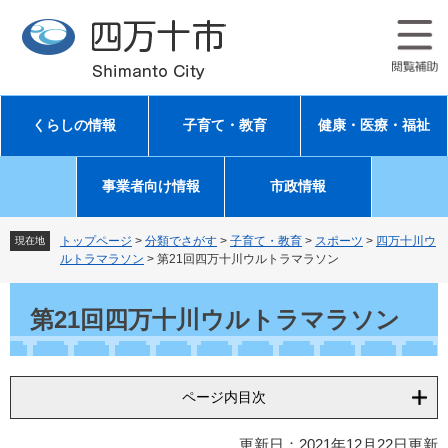
ペ
メ
ー
ニ
ジ
ュ
の
ー
先
を
頭
飛
くらしの情報
子育て・教育
健康・医療・福祉
で
ば
す
し
。
て
事業者向け情報
市政情報
本
文
へ
トップページ
>
分類でさがす
>
子育て・教育
>
スポーツ
>
四万十川ウ
現在地
ルトラマラソン
>
第21回四万十川ウルトラマラソン
本
文
第21回四万十川ウルトラマラソン
ページ内目次
更新日：2021年12月22日更新