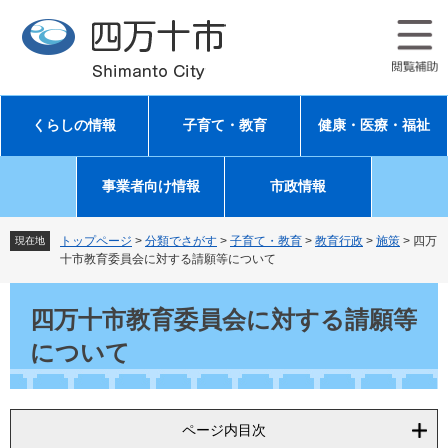
ペ
メ
ー
ニ
ジ
ュ
の
ー
先
を
頭
飛
くらしの情報
子育て・教育
健康・医療・福祉
で
ば
す
し
。
て
事業者向け情報
市政情報
本
文
へ
トップページ
>
分類でさがす
>
子育て・教育
>
教育行政
>
施策
>
四万
現在地
十市教育委員会に対する請願等について
本
文
四万十市教育委員会に対する請願等
について
ページ内目次