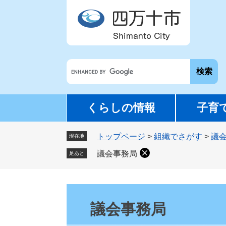
ペ
メ
ー
ニ
ジ
ュ
の
ー
先
を
G
頭
飛
o
で
ば
o
す
し
g
。
て
くらしの情報
子育
l
本
e
文
トップページ
>
組織でさがす
>
議
カ
現在地
へ
ス
議会事務局
足あと
タ
ム
検
本
索
文
議会事務局