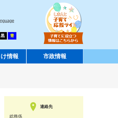
anguage
黒
青
向け情報
市政情報
連絡先
総務係