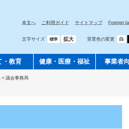
本文へ
ご利用ガイド
サイトマップ
Foreign l
拡大
文字サイズ
背景色の変更
白
標準
て・教育
健康・医療・福祉
事業者
会
>
議会事務局