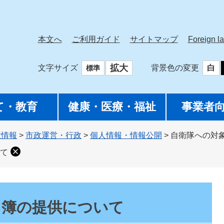
本文へ
ご利用ガイド
サイトマップ
Foreign l
拡大
文字サイズ
背景色の変更
白
標準
て・教育
健康・医療・福祉
事業者
政情報
>
市政運営・行政
>
個人情報・情報公開
>
自衛隊への対
て
名簿の提供について