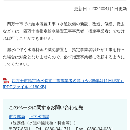
更新日：2024年4月1日更新
四万十市での給水装置工事（水道設備の新設、改造、修繕、撤去
など）は、四万十市指定給水装置工事事業者（指定事業者）でなけ
れば行うことができません。
漏水に伴う水道料金の減免措置も、指定事業者以外が工事を行っ
た場合は対象となりませんので、必ず指定事業者に依頼するように
してください。​
四万十市指定給水装置工事事業者名簿（令和8年4月1日現在）
[PDFファイル／180KB]
このページに関するお問い合わせ先
市長部局
上下水道課
総務係（水道の開閉栓・料金等）
〒787-8501
Tel：0880-34-1711
Fax：0880-34-0381