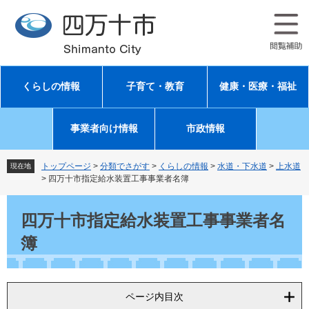
ペ
メ
ー
ニ
ジ
ュ
の
ー
先
を
頭
飛
くらしの情報
子育て・教育
健康・医療・福祉
で
ば
す
し
。
て
事業者向け情報
市政情報
本
文
へ
トップページ
>
分類でさがす
>
くらしの情報
>
水道・下水道
>
上水道
現在地
>
四万十市指定給水装置工事事業者名簿
本
文
四万十市指定給水装置工事事業者名
簿
ページ内目次