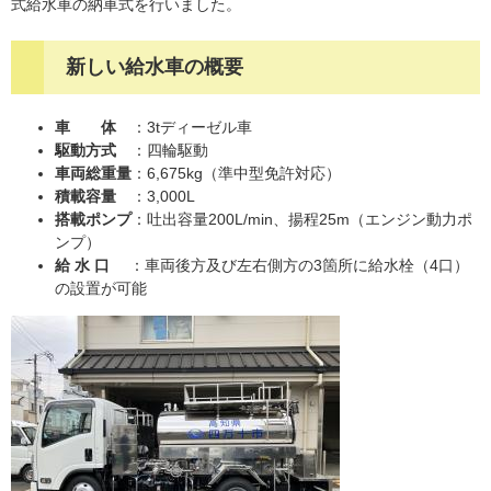
式給水車の納車式を行いました。
新しい給水車の概要
車 体
：3tディーゼル車
駆動方式
：四輪駆動
車両総重量
：6,675kg（準中型免許対応）
積載容量
：3,000L
搭載ポンプ
：吐出容量200L/min、揚程25m（エンジン動力ポ
ンプ）
給 水 口
：車両後方及び左右側方の3箇所に給水栓（4口）
の設置が可能