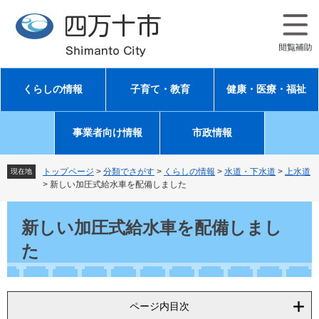
ペ
メ
ー
ニ
ジ
ュ
の
ー
先
を
頭
飛
くらしの情報
子育て・教育
健康・医療・福祉
で
ば
す
し
。
て
事業者向け情報
市政情報
本
文
へ
トップページ
>
分類でさがす
>
くらしの情報
>
水道・下水道
>
上水道
現在地
>
新しい加圧式給水車を配備しました
本
文
新しい加圧式給水車を配備しまし
た
ページ内目次