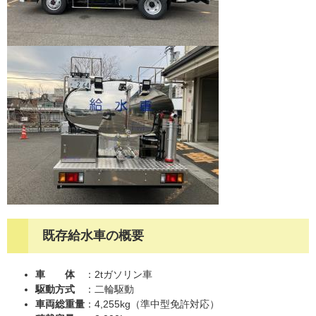
既存給水車の概要
車 体
：2tガソリン車
駆動方式
：二輪駆動
車両総重量
：4,255kg（準中型免許対応）