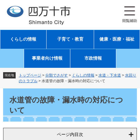
ペ
メ
ー
ニ
ジ
ュ
の
ー
先
を
頭
飛
くらしの情報
子育て・教育
健康・医療・福祉
で
ば
す
し
。
て
事業者向け情報
市政情報
本
文
へ
トップページ
>
分類でさがす
>
くらしの情報
>
水道・下水道
>
水回り
現在地
のトラブル
>
水道管の故障・漏水時の対応について
本
文
水道管の故障・漏水時の対応につ
いて
ページ内目次