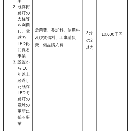
業
既存街
路灯の
支柱等
を利用
需用費、委託料、使用料
し、電
3分
10,000千円
球の
及び賃借料、工事請負
の2
LED化
費、備品購入費
以内
に係る
事業
設置か
ら 10
年以上
経過し
た既存
LED街
路灯の
電球の
更新に
係る事
業