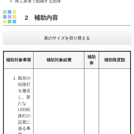
商工業者で組織する団体
2 補助内容
表のサイズを切り替える
補助
補助対象事業
補助対象経費
補助限度額
率
既存の
街路灯
を撤去
し、新
たな
LED街
路灯の
設置に
係る事