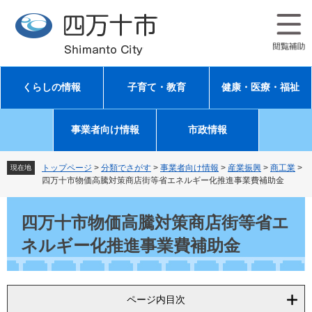
ペ
メ
ー
ニ
ジ
ュ
の
ー
先
を
頭
飛
くらしの情報
子育て・教育
健康・医療・福祉
で
ば
す
し
。
て
事業者向け情報
市政情報
本
文
へ
トップページ
>
分類でさがす
>
事業者向け情報
>
産業振興
>
商工業
>
現在地
四万十市物価高騰対策商店街等省エネルギー化推進事業費補助金
本
文
四万十市物価高騰対策商店街等省エ
ネルギー化推進事業費補助金
ページ内目次