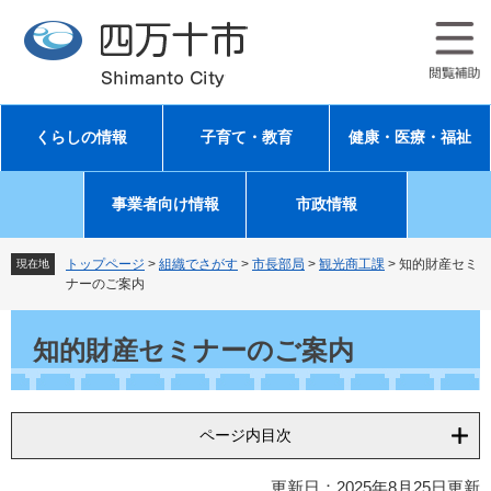
ペ
メ
ー
ニ
ジ
ュ
の
ー
先
を
頭
飛
くらしの情報
子育て・教育
健康・医療・福祉
で
ば
す
し
。
て
事業者向け情報
市政情報
本
文
へ
トップページ
>
組織でさがす
>
市長部局
>
観光商工課
>
知的財産セミ
現在地
ナーのご案内
本
文
知的財産セミナーのご案内
ページ内目次
更新日：2025年8月25日更新