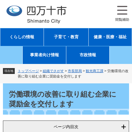
ペ
メ
ー
ニ
ジ
ュ
の
ー
先
を
頭
飛
くらしの情報
子育て・教育
健康・医療・福祉
で
ば
す
し
。
て
事業者向け情報
市政情報
本
文
へ
トップページ
>
組織でさがす
>
市長部局
>
観光商工課
>
労働環境の改
現在地
善に取り組む企業に奨励金を交付します
本
文
労働環境の改善に取り組む企業に
奨励金を交付します
ページ内目次